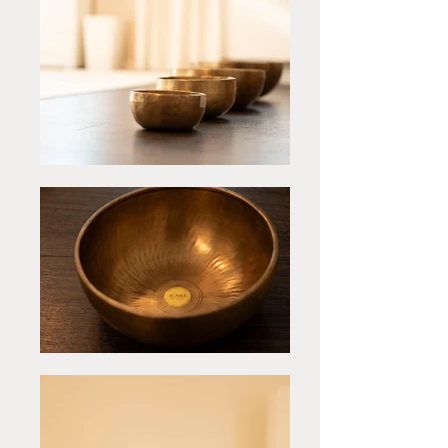
bereits bei der ersten 
Klangmassage schnell und tief 
entspannen. Gefühle von 
Sicherheit und Geborgenheit 
tauchen häufig auf. In dieser 
wohltuenden Atmosphäre ist der 
Kontakt mit den eigenen 
Bedürfnissen, der eigenen 
inneren Stimme wieder möglich. 
Der Körper wird auf angenehme, 
wohltuende Weise und bewusst 
erlebt.

In der Klang-Entspannung lösen 
sich die im Alltagsstress 
angesammelten körperlichen 