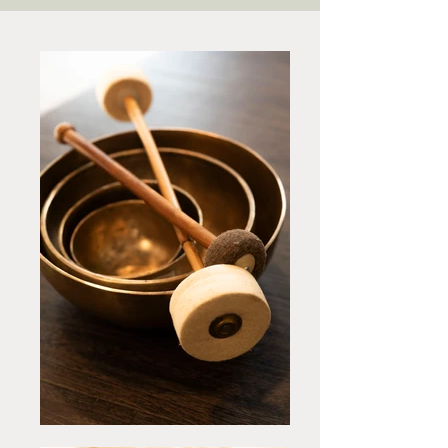
der Therapieklangschalen auf 
dem bekleideten Körper 
positioniert und sanft 
angeklungen werden.

Bei der Klangmassage werden 
Hören und Fühlen gleichermaßen 
angesprochen: Die harmonischen 
Klänge beruhigen Ihren Geist, 
während sich die feinen 
Vibrationen, die von der 
klingenden und damit 
schwingenden Klangschale 
ausgehen, nach und nach in 
Ihrem Körper ausbreiten.

Die meisten Menschen können 