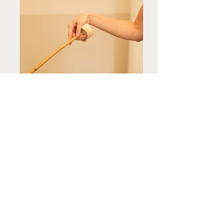
Verspannungen, Gedanken 
kommen zur Ruhe, Sorgen, 
Unsicherheiten und Ängste treten 
in den Hintergrund. Die Seele 
erfährt Raum zur Entfaltung und 
kann loslassen. Dieses Loslassen 
ist eine gute Basis für die 
Neubelebung und Stärkung der 
Selbstheilungskräfte, für 
Regeneration, Problemlösung 
und Lernen. Entsprechend 
vielfältig sind die 
Anwendungsmöglichkeiten.

Auf der körperlichen Ebene 
übertragen sich die 