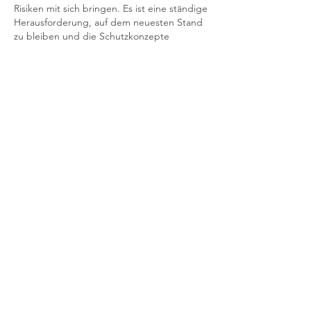
Risiken mit sich bringen. Es ist eine ständige 
Herausforderung, auf dem neuesten Stand 
zu bleiben und die Schutzkonzepte 
anzupassen, um höchste Sicherheit zu 
gewährleisten.
Curtir
Responder
Mostrar mais comentários
Info
Willkommen in der Gruppe! Hier
können sich Mitglieder austau
...
Weiterlesen
Mitglieder
Тania D
Folgen
Sia Enko
Folgen