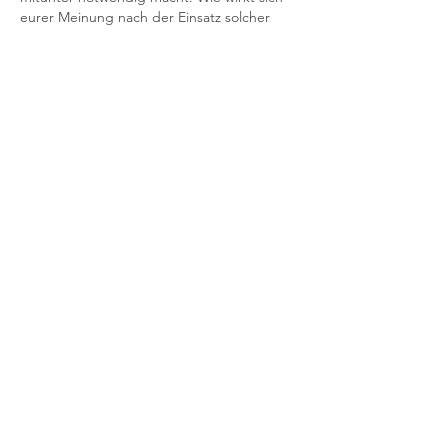
eurer Meinung nach der Einsatz solcher 
Übersetzer auf die Teamdynamik aus?
Gefällt mir
Antworten
Weitere Kommentare anzeigen
Info
Willkommen in der Gruppe! Hier
können sich Mitglieder austau
...
Weiterlesen
Mitglieder
Тania D
Folgen
Sia Enko
Folgen
Тая Назаренко
Folgen
Ilya Letavskiy
Folgen